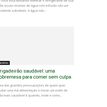
 você está tentando eliminar o refrigerante de sua
da, essas receitas de água com infusão são um
celente substituto. A água não...
eceitas
rigadeirão saudável: uma
obremesa para comer sem culpa
ma das grandes preocupações de quem quer
dar uma má alimentação e iniciar um estilo de
da mais saudável é quando, onde e como...