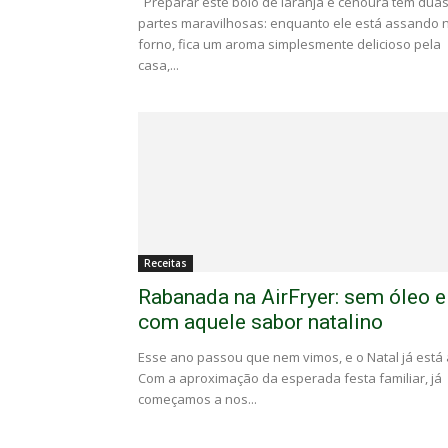
Preparar este bolo de laranja e cenoura tem dua
partes maravilhosas: enquanto ele está assando 
forno, fica um aroma simplesmente delicioso pela
casa,...
Receitas
Rabanada na AirFryer: sem óleo e
com aquele sabor natalino
Esse ano passou que nem vimos, e o Natal já está a
Com a aproximação da esperada festa familiar, já
começamos a nos...