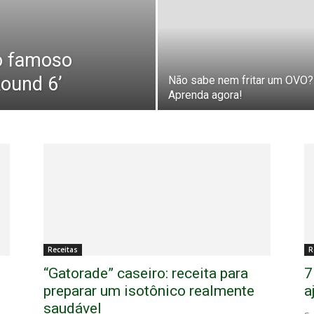
o famoso
Round 6’
Não sabe nem fritar um OVO?
Aprenda agora!
Receitas
R
“Gatorade” caseiro: receita para
7
preparar um isotônico realmente
a
saudável