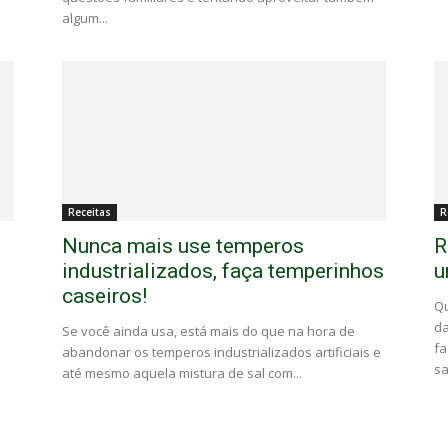
algum...
Receitas
R
Nunca mais use temperos
R
industrializados, faça temperinhos
u
caseiros!
Qu
da
Se você ainda usa, está mais do que na hora de
fa
abandonar os temperos industrializados artificiais e
sa
até mesmo aquela mistura de sal com...