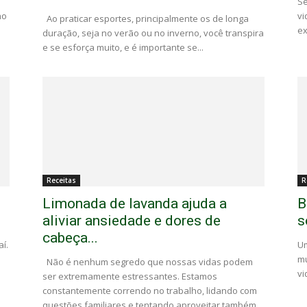
s
Se
no
vi
Ao praticar esportes, principalmente os de longa
ex
duração, seja no verão ou no inverno, você transpira
e se esforça muito, e é importante se...
Receitas
R
Limonada de lavanda ajuda a
B
aliviar ansiedade e dores de
s
cabeça...
í.
U
mu
Não é nenhum segredo que nossas vidas podem
vi
ser extremamente estressantes. Estamos
constantemente correndo no trabalho, lidando com
questões familiares e tentando aproveitar também