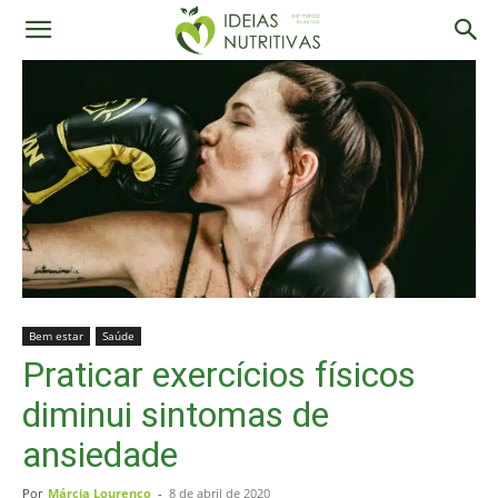
Bem estar
Saúde
Praticar exercícios físicos
diminui sintomas de
ansiedade
Por
Márcia Lourenço
-
8 de abril de 2020