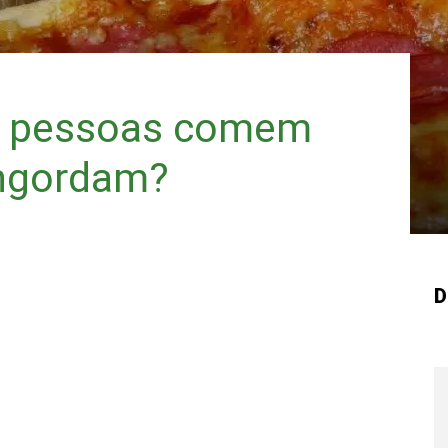
s pessoas comem
engordam?
D