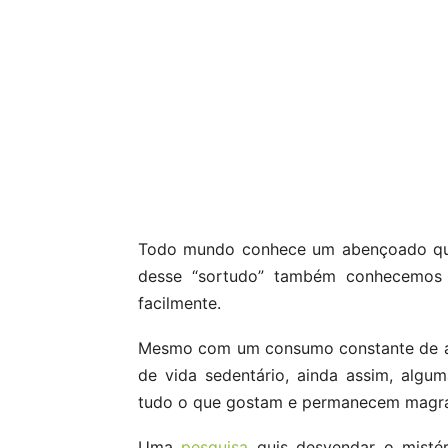
Todo mundo conhece um abençoado que
desse “sortudo” também conhecemos
facilmente.
Mesmo com um consumo constante de alim
de vida sedentário, ainda assim, alg
tudo o que gostam e permanecem magra
Uma
pesquisa
quis desvendar o misté