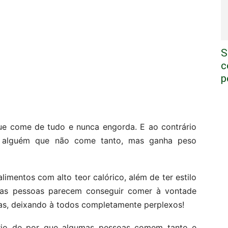
S
c
p
 come de tudo e nunca engorda. E ao contrário
 alguém que não come tanto, mas ganha peso
entos com alto teor calórico, além de ter estilo
umas pessoas parecem conseguir comer à vontade
s, deixando à todos completamente perplexos!
rio de por que algumas pessoas comem tanto e