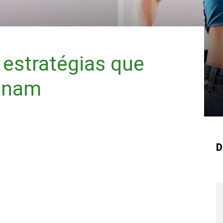
 estratégias que
ionam
D