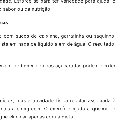
dade. Esforce-se para ter variedade para ajudá-lo
o sabor ou da nutrição.
rias
o com sucos de caixinha, garrafinha ou saquinho,
nvista em nada de líquido além de água. O resultado:
eixam de beber bebidas açucaradas podem perder
cios, mas a atividade física regular associada à
 mais a emagrecer. O exercício ajuda a queimar o
gue eliminar apenas com a dieta.