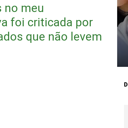
s no meu
 foi criticada por
dados que não levem
D