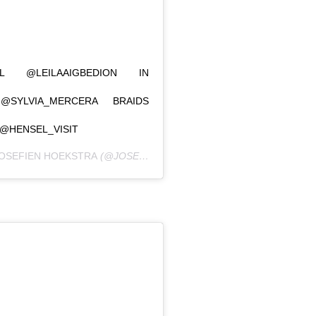
 @LEILAAIGBEDION IN
@SYLVIA_MERCERA BRAIDS
@HENSEL_VISIT
OSEFIEN HOEKSTRA
(@JOSEFIENHOEKSTRA) EM
16 DE JUL, 2020