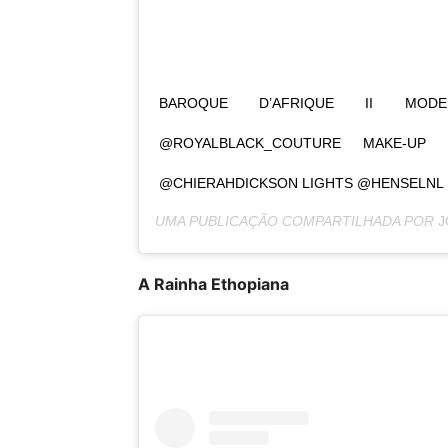
BAROQUE D’AFRIQUE II MODEL
@ROYALBLACK_COUTURE MAKE-UP 
@CHIERAHDICKSON LIGHTS @HENSELNL 
UMA PUBLICAÇÃO COMPARTILHADA POR
J
A Rainha Ethopiana