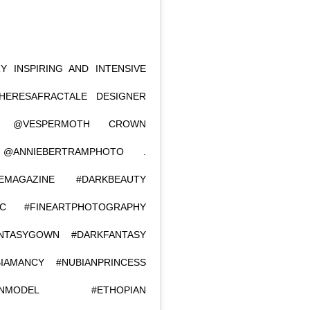
 INSPIRING AND INTENSIVE
ERESAFRACTALE DESIGNER
NGS @VESPERMOTH CROWN
@ANNIEBERTRAMPHOTO .
REMAGAZINE #DARKBEAUTY
C #FINEARTPHOTOGRAPHY
NTASYGOWN #DARKFANTASY
IAMANCY #NUBIANPRINCESS
CANMODEL #ETHOPIAN