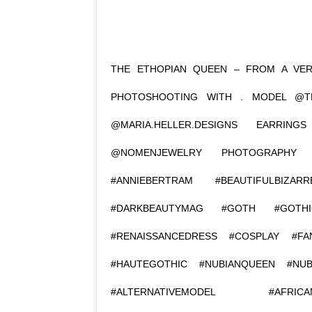
THE ETHOPIAN QUEEN – FROM A VERY
PHOTOSHOOTING WITH . MODEL @TH
@MARIA.HELLER.DESIGNS EARRI
@NOMENJEWELRY PHOTOGRAPHY 
#ANNIEBERTRAM #BEAUTIFULBIZAR
#DARKBEAUTYMAG #GOTH #GOTHI
#RENAISSANCEDRESS #COSPLAY #FA
#HAUTEGOTHIC #NUBIANQUEEN #NUB
#ALTERNATIVEMODEL #AFRI