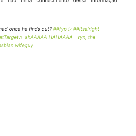
 ele não tinha conhecimento dessa informação
e mad once he finds out?
##fypシ
##itsalright
atTarget
♬ ahAAAAA HAHAAAA – ryn, the
esbian wifeguy