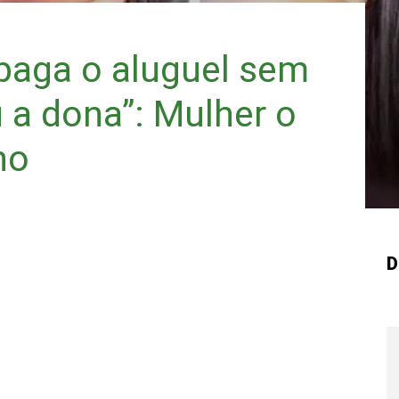
aga o aluguel sem
 a dona”: Mulher o
no
D