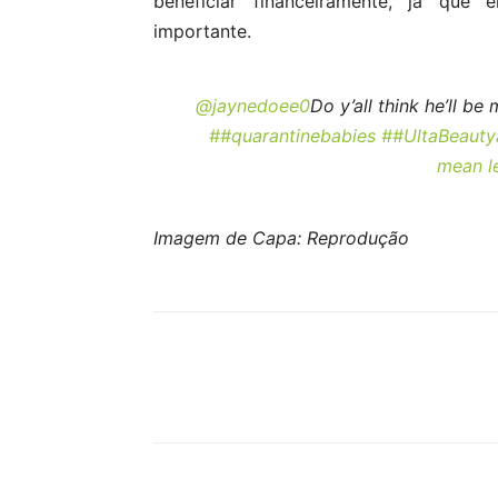
beneficiar financeiramente, já que
importante.
@jaynedoee0
Do y’all think he’ll b
##quarantinebabies
##UltaBeauty
mean l
Imagem de Capa: Reprodução
Compartilhar