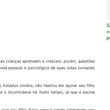
S
c
p
 as crianças aprendem e crescem, porém, questões
vida pessoal e psicológica de suas vidas tornando
, Estados Unidos, não hesitou em apoiar seu filho
e o incomodava há muito tempo, já que a escola
 que seu filho Drew estava sendo intimidado por