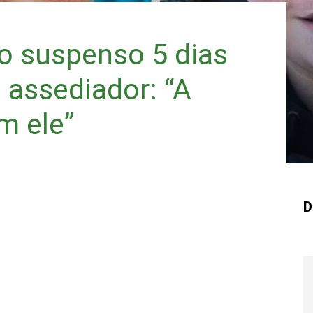
o suspenso 5 dias
 assediador: “A
m ele”
D