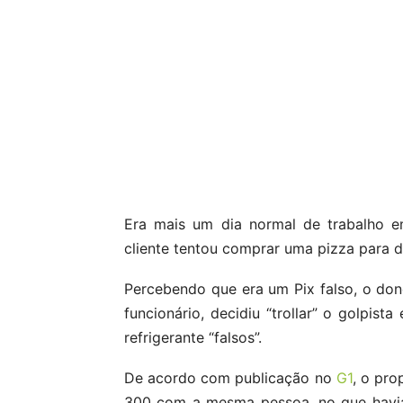
Era mais um dia normal de trabalho em
cliente tentou comprar uma pizza para d
Percebendo que era um Pix falso, o don
funcionário, decidiu “trollar” o golpis
refrigerante “falsos”.
De acordo com publicação no
G1
, o pro
300 com a mesma pessoa, no que havia