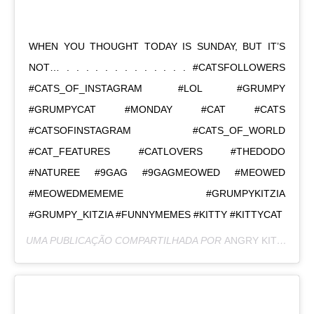
WHEN YOU THOUGHT TODAY IS SUNDAY, BUT IT’S
NOT… . . . . . . . . . . . . . #CATSFOLLOWERS
#CATS_OF_INSTAGRAM #LOL #GRUMPY
#GRUMPYCAT #MONDAY #CAT #CATS
#CATSOFINSTAGRAM #CATS_OF_WORLD
#CAT_FEATURES #CATLOVERS #THEDODO
#NATUREE #9GAG #9GAGMEOWED #MEOWED
#MEOWEDMEMEME #GRUMPYKITZIA
#GRUMPY_KITZIA #FUNNYMEMES #KITTY #KITTYCAT
UMA PUBLICAÇÃO COMPARTILHADA POR
ANGRY KITZIA
(@G