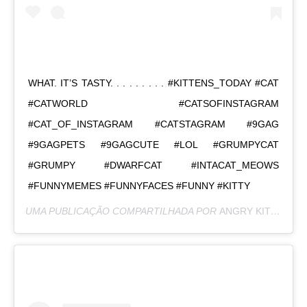
WHAT. IT’S TASTY. . . . . . . . . #KITTENS_TODAY #CAT
#CATWORLD #CATSOFINSTAGRAM
#CAT_OF_INSTAGRAM #CATSTAGRAM #9GAG
#9GAGPETS #9GAGCUTE #LOL #GRUMPYCAT
#GRUMPY #DWARFCAT #INTACAT_MEOWS
#FUNNYMEMES #FUNNYFACES #FUNNY #KITTY
UMA PUBLICAÇÃO COMPARTILHADA POR
ANGRY KITZIA
(@G