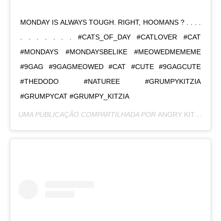
MONDAY IS ALWAYS TOUGH. RIGHT, HOOMANS ? . . . .
. . . . . . . #CATS_OF_DAY #CATLOVER #CAT
#MONDAYS #MONDAYSBELIKE #MEOWEDMEMEME
#9GAG #9GAGMEOWED #CAT #CUTE #9GAGCUTE
#THEDODO #NATUREE #GRUMPYKITZIA
#GRUMPYCAT #GRUMPY_KITZIA
UMA PUBLICAÇÃO COMPARTILHADA POR
ANGRY KITZIA
(@G