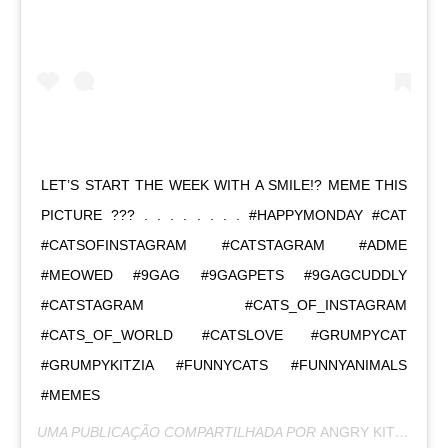
LET’S START THE WEEK WITH A SMILE!? MEME THIS
PICTURE ??? . . . . . . . . #HAPPYMONDAY #CAT
#CATSOFINSTAGRAM #CATSTAGRAM #ADME
#MEOWED #9GAG #9GAGPETS #9GAGCUDDLY
#CATSTAGRAM #CATS_OF_INSTAGRAM
#CATS_OF_WORLD #CATSLOVE #GRUMPYCAT
#GRUMPYKITZIA #FUNNYCATS #FUNNYANIMALS
#MEMES
UMA PUBLICAÇÃO COMPARTILHADA POR
ANGRY KITZIA
(@G