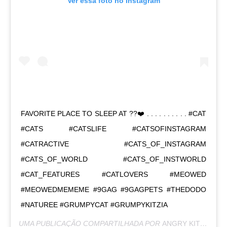
Ver essa foto no Instagram
FAVORITE PLACE TO SLEEP AT ??❤️ . . . . . . . . . . #CAT
#CATS #CATSLIFE #CATSOFINSTAGRAM
#CATRACTIVE #CATS_OF_INSTAGRAM
#CATS_OF_WORLD #CATS_OF_INSTWORLD
#CAT_FEATURES #CATLOVERS #MEOWED
#MEOWEDMEMEME #9GAG #9GAGPETS #THEDODO
#NATUREE #GRUMPYCAT #GRUMPYKITZIA
UMA PUBLICAÇÃO COMPARTILHADA POR
ANGRY KITZIA
(@G