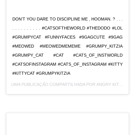
DON’T YOU DARE TO DISCIPLINE ME , HOOMAN. ? . . .
. . . . . . . . . . #CATSOFTHEWORLD #THEDODO #LOL
#GRUMPYCAT #FUNNYFACES #9GAGCUTE #9GAG
#MEOWED #MEOWEDMEMEME #GRUMPY_KITZIA
#GRUMPY_CAT #CAT #CATS_OF_INSTWORLD
#CATSOFINSTAGRAM #CATS_OF_INSTAGRAM #KITTY
#KITTYCAT #GRUMPYKITZIA
UMA PUBLICAÇÃO COMPARTILHADA POR
ANGRY KITZIA
(@G