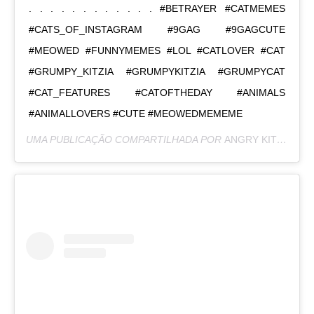
. . . . . . . . . . . . #BETRAYER #CATMEMES
#CATS_OF_INSTAGRAM #9GAG #9GAGCUTE
#MEOWED #FUNNYMEMES #LOL #CATLOVER #CAT
#GRUMPY_KITZIA #GRUMPYKITZIA #GRUMPYCAT
#CAT_FEATURES #CATOFTHEDAY #ANIMALS
#ANIMALLOVERS #CUTE #MEOWEDMEMEME
UMA PUBLICAÇÃO COMPARTILHADA POR
ANGRY KITZIA
(@G