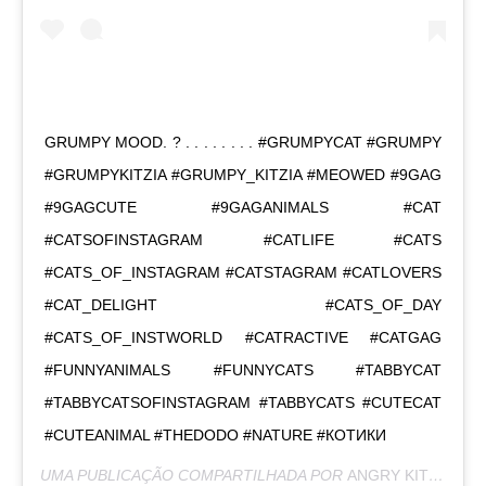
GRUMPY MOOD. ? . . . . . . . . #GRUMPYCAT #GRUMPY
#GRUMPYKITZIA #GRUMPY_KITZIA #MEOWED #9GAG
#9GAGCUTE #9GAGANIMALS #CAT
#CATSOFINSTAGRAM #CATLIFE #CATS
#CATS_OF_INSTAGRAM #CATSTAGRAM #CATLOVERS
#CAT_DELIGHT #CATS_OF_DAY
#CATS_OF_INSTWORLD #CATRACTIVE #CATGAG
#FUNNYANIMALS #FUNNYCATS #TABBYCAT
#TABBYCATSOFINSTAGRAM #TABBYCATS #CUTECAT
#CUTEANIMAL #THEDODO #NATURE #КОТИКИ
UMA PUBLICAÇÃO COMPARTILHADA POR
ANGRY KITZIA
(@G