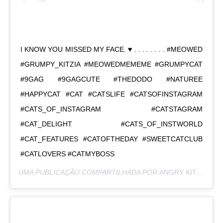
I KNOW YOU MISSED MY FACE. ♥️ . . . . . . . . #MEOWED
#GRUMPY_KITZIA #MEOWEDMEMEME #GRUMPYCAT
#9GAG #9GAGCUTE #THEDODO #NATUREE
#HAPPYCAT #CAT #CATSLIFE #CATSOFINSTAGRAM
#CATS_OF_INSTAGRAM #CATSTAGRAM
#CAT_DELIGHT #CATS_OF_INSTWORLD
#CAT_FEATURES #CATOFTHEDAY #SWEETCATCLUB
#CATLOVERS #CATMYBOSS
UMA PUBLICAÇÃO COMPARTILHADA POR
ANGRY KITZIA
(@G