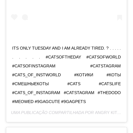
ITS ONLY TUESDAY AND I AM ALREADY TIRED. ? . . . . .
. . . . . #CATSOFTHEDAY #CATSOFWORLD
#CATSOFINSTAGRAM #CATSTAGRAM
#CATS_OF_INSTWORLD #КОТИКИ #КОТЫ
#СМЕШНЫЕКОТЫ #CATS #CATSLIFE
#CATS_OF_INSTAGRAM #CATSTAGRAM #THEDODO
#MEOWED #9GAGCUTE #9GAGPETS
UMA PUBLICAÇÃO COMPARTILHADA POR
ANGRY KITZIA
(@G