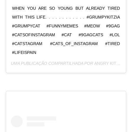
WHEN YOU ARE SO YOUNG BUT ALREADY TIRED
WITH THIS LIFE. . . . . . . . . . . . #GRUMPYKITZIA
#GRUMPYCAT #FUNNYMEMES #MEOW #9GAG
#CATSOFINSTAGRAM #CAT #9GAGCATS #LOL
#CATSTAGRAM #CATS_OF_INSTAGRAM #TIRED
#LIFEISPAIN
UMA PUBLICAÇÃO COMPARTILHADA POR
ANGRY KITZIA
(@G