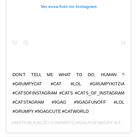
Ver essa foto no Instagram
DON’T TELL ME WHAT TO DO, HUMAN ?
#GRUMPYCAT #CAT #LOL #GRUMPYKITZIA
#CATSOFINSTAGRAM #CATS #CATS_OF_INSTAGRAM
#CATSTAGRAM #9GAG #9GAGFUNOFF #LOL
#GRUMPY #9GAGCUTE #CATWORLD
UMA PUBLICAÇÃO COMPARTILHADA POR
ANGRY KITZIA
(@G