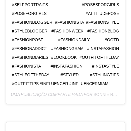
#SELFPORTRAITS #POSESFORGIRLS
#POSEFORGIRLS #ATTITUDEPOSE
#FASHIONBLOGGER #FASHIONISTA #FASHIONSTYLE
#STYLEBLOGGER #FASHIONWEEK #FASHIONBLOG
#FASHIONPOST #FASHIONDAILY #OOTD
#FASHIONADDICT #FASHIONGRAM #INSTAFASHION
#FASHIONDIARIES #LOOKBOOK #OUTFITOFTHEDAY
#FASHIONISTA #INSTAFASHION #INSTASTYLE
#STYLEOFTHEDAY #STYLED #STYLINGTIPS
#OUTFITTIPS #INFLUENCER #INFLUENCERMIAMI
UMA PUBLICAÇÃO COMPARTILHADA POR
BONNIE RODRÍGUEZ KRZYWICKI