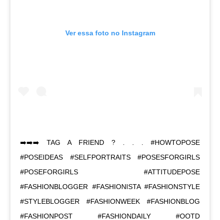
Ver essa foto no Instagram
➡️➡️➡️ TAG A FRIEND ? . . . #HOWTOPOSE
#POSEIDEAS #SELFPORTRAITS #POSESFORGIRLS
#POSEFORGIRLS #ATTITUDEPOSE
#FASHIONBLOGGER #FASHIONISTA #FASHIONSTYLE
#STYLEBLOGGER #FASHIONWEEK #FASHIONBLOG
#FASHIONPOST #FASHIONDAILY #OOTD