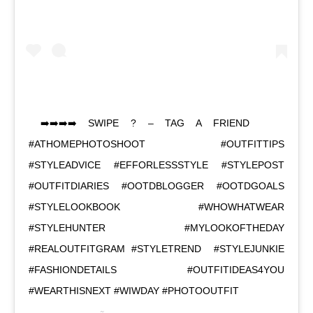
⁣ ➡️➡️➡️➡️ SWIPE ? – TAG A FRIEND⁣ ⁣ ⁣ ⁣
#ATHOMEPHOTOSHOOT #OUTFITTIPS
#STYLEADVICE #EFFORLESSSTYLE #STYLEPOST
#OUTFITDIARIES #OOTDBLOGGER #OOTDGOALS
#STYLELOOKBOOK #WHOWHATWEAR⁣
#STYLEHUNTER #MYLOOKOFTHEDAY⁣
#REALOUTFITGRAM #STYLETREND ⁣ #STYLEJUNKIE
#FASHIONDETAILS⁣ #OUTFITIDEAS4YOU
#WEARTHISNEXT #WIWDAY #PHOTOOUTFIT