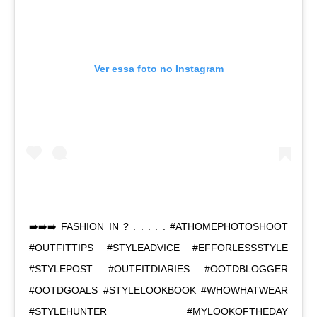
Ver essa foto no Instagram
➡️➡️➡️ FASHION IN ? . . . . . #ATHOMEPHOTOSHOOT
#OUTFITTIPS #STYLEADVICE #EFFORLESSSTYLE
#STYLEPOST #OUTFITDIARIES #OOTDBLOGGER
#OOTDGOALS #STYLELOOKBOOK #WHOWHATWEAR
#STYLEHUNTER #MYLOOKOFTHEDAY