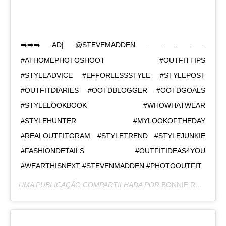
➡️➡️➡️ AD| @STEVEMADDEN . . . . .
#ATHOMEPHOTOSHOOT #OUTFITTIPS
#STYLEADVICE #EFFORLESSSTYLE #STYLEPOST
#OUTFITDIARIES #OOTDBLOGGER #OOTDGOALS
#STYLELOOKBOOK #WHOWHATWEAR
#STYLEHUNTER #MYLOOKOFTHEDAY
#REALOUTFITGRAM #STYLETREND #STYLEJUNKIE
#FASHIONDETAILS #OUTFITIDEAS4YOU
#WEARTHISNEXT #STEVENMADDEN #PHOTOOUTFIT
UMA PUBLICAÇÃO COMPARTILHADA POR
BONNIE RODRÍGUEZ KRZYWICKI