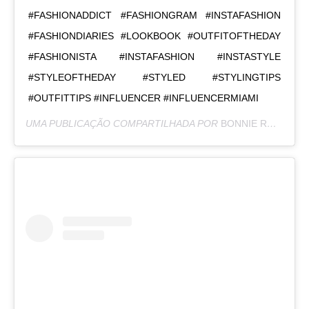
#FASHIONADDICT #FASHIONGRAM #INSTAFASHION
#FASHIONDIARIES #LOOKBOOK #OUTFITOFTHEDAY
#FASHIONISTA #INSTAFASHION #INSTASTYLE
#STYLEOFTHEDAY #STYLED #STYLINGTIPS
#OUTFITTIPS #INFLUENCER #INFLUENCERMIAMI
UMA PUBLICAÇÃO COMPARTILHADA POR
BONNIE RODRÍGUEZ KRZYWICKI