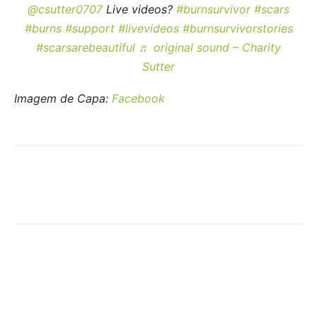
@csutter0707
Live videos?
#burnsurvivor
#scars
#burns
#support
#livevideos
#burnsurvivorstories
#scarsarebeautiful
♬ original sound – Charity
Sutter
Imagem de Capa:
Facebook