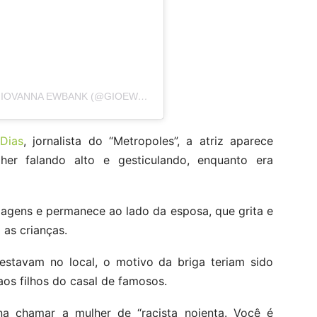
UMA PUBLICAÇÃO COMPARTILHADA POR GIOVANNA EWBANK (@GIOEWBANK)
Dias
, jornalista do “Metropoles”, a atriz aparece
er falando alto e gesticulando, enquanto era
agens e permanece ao lado da esposa, que grita e
 as crianças.
stavam no local, o motivo da briga teriam sido
 aos filhos do casal de famosos.
na chamar a mulher de “racista nojenta. Você é