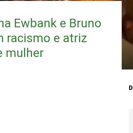
nna Ewbank e Bruno
 racismo e atriz
e mulher
D