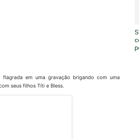
S
c
p
foi flagrada em uma gravação brigando com uma
om seus filhos Títi e Bless.