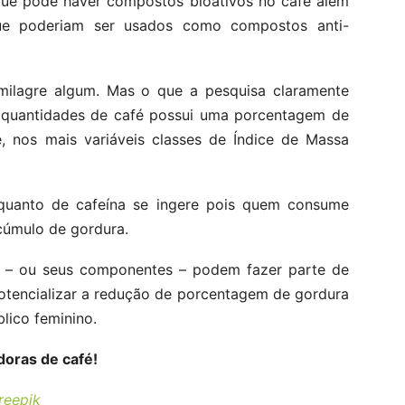
 que pode haver compostos bioativos no café além
ue poderiam ser usados como compostos anti-
 milagre algum. Mas o que a pesquisa claramente
quantidades de café possui uma porcentagem de
, nos mais variáveis classes de Índice de Massa
quanto de cafeína se ingere pois quem consume
úmulo de gordura.
 – ou seus componentes – podem fazer parte de
potencializar a redução de porcentagem de gordura
lico feminino.
doras de café!
reepik