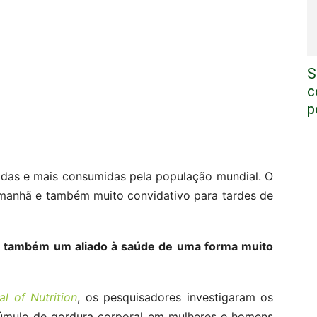
S
c
p
ridas e mais consumidas pela população mundial. O
a manhã e também muito convidativo para tardes de
r também um aliado à saúde de uma forma muito
l of Nutrition
, os pesquisadores investigaram os
cúmulo de gordura corporal em mulheres e homens