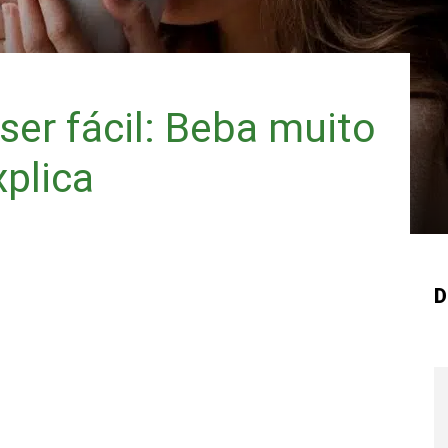
er fácil: Beba muito
xplica
D