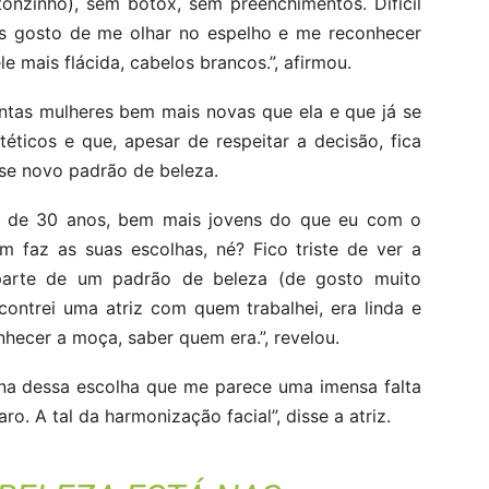
onzinho), sem botox, sem preenchimentos. Difícil
as gosto de me olhar no espelho e me reconhecer
e mais flácida, cabelos brancos.”, afirmou.
antas mulheres bem mais novas que ela e que já se
ticos e que, apesar de respeitar a decisão, fica
sse novo padrão de beleza.
 de 30 anos, bem mais jovens do que eu com o
m faz as suas escolhas, né? Fico triste de ver a
parte de um padrão de beleza (de gosto muito
contrei uma atriz com quem trabalhei, era linda e
nhecer a moça, saber quem era.”, revelou.
na dessa escolha que me parece uma imensa falta
ro. A tal da harmonização facial”, disse a atriz.