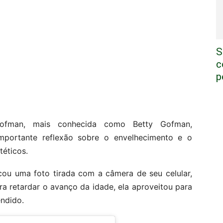
S
c
p
 Gofman, mais conhecida como Betty Gofman,
mportante reflexão sobre o envelhecimento e o
éticos.
cou uma foto tirada com a câmera de seu celular,
ra retardar o avanço da idade, ela aproveitou para
endido.