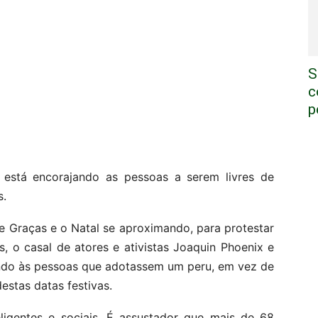
S
c
p
 está encorajando as pessoas a serem livres de
s.
 Graças e o Natal se aproximando, para protestar
, o casal de atores e ativistas Joaquin Phoenix e
ndo às pessoas que adotassem um peru, em vez de
estas datas festivas.
eligentes e sociais. É assustador que mais de 68