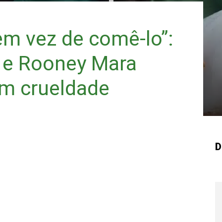
em vez de comê-lo”:
 e Rooney Mara
m crueldade
D