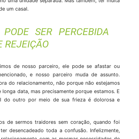
omo uma unidade separada. Mas também, ter muita
de um casal.
A PODE SER PERCEBIDA
E REJEIÇÃO
imos de nosso parceiro, ele pode se afastar ou
mencionado, e nosso parceiro muda de assunto.
a do relacionamento, não porque não estejamos
e longa data, mas precisamente porque estamos. E
el do outro por meio de sua frieza é dolorosa e
dos de sermos traidores sem coração, quando foi
er desencadeado toda a confusão. Infelizmente,
 relacionamento com as mesmas necessidades de