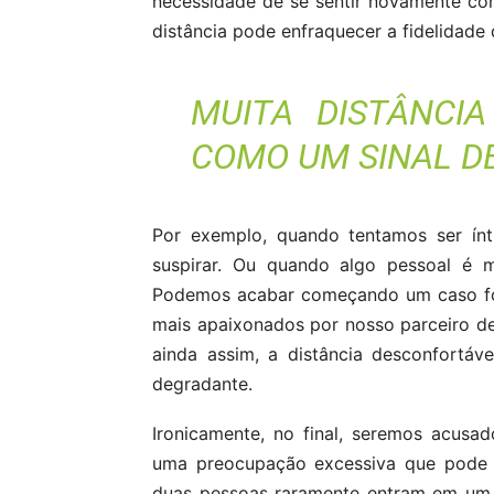
necessidade de se sentir novamente c
distância pode enfraquecer a fidelidade 
MUITA DISTÂNCI
COMO UM SINAL D
Por exemplo, quando tentamos ser ínt
suspirar. Ou quando algo pessoal é 
Podemos acabar começando um caso for
mais apaixonados por nosso parceiro d
ainda assim, a distância desconfortáv
degradante.
Ironicamente, no final, seremos acusa
uma preocupação excessiva que pode t
duas pessoas raramente entram em um