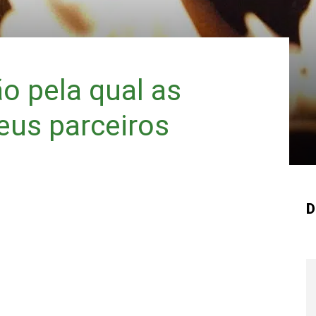
ão pela qual as
eus parceiros
D